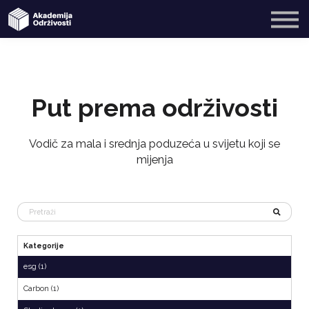
SME4SME
Blog
O nama
Registriraj se
Put prema održivosti
Prijavi se
Vodič za mala i srednja poduzeća u svijetu koji se
mijenja
Kategorije
esg (1)
Carbon (1)