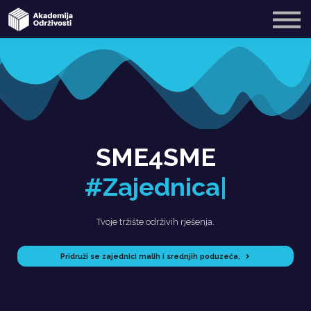
SME4SME
Blog
O nama
Registriraj se
Prijavi se
SME4SME
#Zajednica
|
Tvoje tržište održivih rješenja.
Pridruži se zajednici malih i srednjih poduzeća.