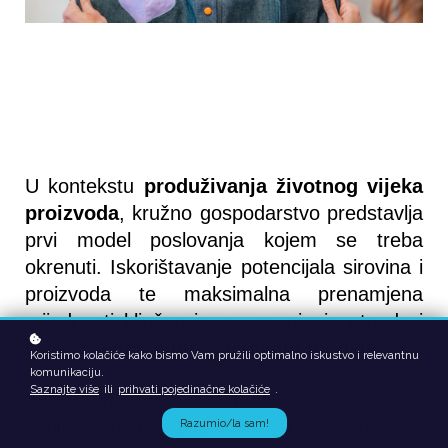
U kontekstu 
produživanja životnog vijeka 
proizvoda
, kružno gospodarstvo predstavlja 
prvi model poslovanja kojem se treba 
okrenuti. Iskorištavanje potencijala sirovina i 
proizvoda te maksimalna prenamjena 
vrijednosti ključno je za smanjenje otpada i 
stvaranje 
održivijih poslovnih modela
. 
Koristimo kolačiće kako bismo Vam pružili optimalno iskustvo i relevantnu
komunikaciju.
Saznajte više
ili
prihvati pojedinačne kolačiće
.
S obzirom na rastući pritisak na resurse i 
okoliš, ovo gospodarstvo omogućava 
Razumio/la sam!