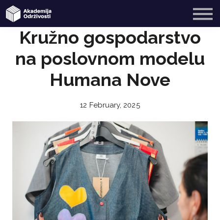
SME4SME
Blog
O nama
Kružno gospodarstvo
na poslovnom modelu
Registriraj se
Humana Nove
Prijavi se
12 February, 2025